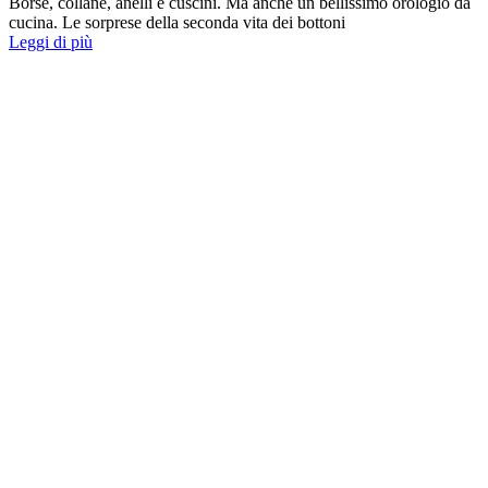
Borse, collane, anelli e cuscini. Ma anche un bellissimo orologio da
cucina. Le sorprese della seconda vita dei bottoni
Leggi di più