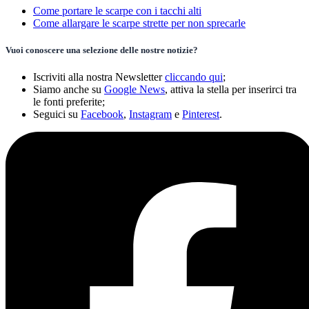
Come portare le scarpe con i tacchi alti
Come allargare le scarpe strette per non sprecarle
Vuoi conoscere una selezione delle nostre notizie?
Iscriviti alla nostra Newsletter
cliccando qui
;
Siamo anche su
Google News
, attiva la stella per inserirci tra
le fonti preferite;
Seguici su
Facebook
,
Instagram
e
Pinterest
.