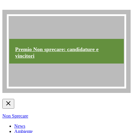
Premio non sprecare
Premio Non sprecare: candidature e
vincitori
Non Sprecare
News
Ambiente