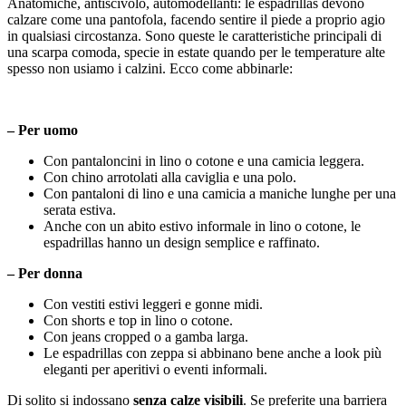
Anatomiche, antiscivolo, automodellanti: le espadrillas devono
calzare come una pantofola, facendo sentire il piede a proprio agio
in qualsiasi circostanza. Sono queste le caratteristiche principali di
una scarpa comoda, specie in estate quando per le temperature alte
spesso non usiamo i calzini. Ecco come abbinarle:
– Per uomo
Con pantaloncini in lino o cotone e una camicia leggera.
Con chino arrotolati alla caviglia e una polo.
Con pantaloni di lino e una camicia a maniche lunghe per una
serata estiva.
Anche con un abito estivo informale in lino o cotone, le
espadrillas hanno un design semplice e raffinato.
– Per donna
Con vestiti estivi leggeri e gonne midi.
Con shorts e top in lino o cotone.
Con jeans cropped o a gamba larga.
Le espadrillas con zeppa si abbinano bene anche a look più
eleganti per aperitivi o eventi informali.
Di solito si indossano
senza calze visibili
. Se preferite una barriera