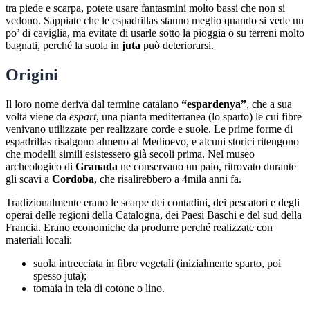
tra piede e scarpa, potete usare fantasmini molto bassi che non si
vedono. Sappiate che le espadrillas stanno meglio quando si vede un
po’ di caviglia, ma evitate di usarle sotto la pioggia o su terreni molto
bagnati, perché la suola in
juta
può deteriorarsi.
Origini
Il loro nome deriva dal termine catalano
“espardenya”
, che a sua
volta viene da
espart
, una pianta mediterranea (lo sparto) le cui fibre
venivano utilizzate per realizzare corde e suole. Le prime forme di
espadrillas risalgono almeno al Medioevo, e alcuni storici ritengono
che modelli simili esistessero già secoli prima. Nel museo
archeologico di
Granada
ne conservano un paio, ritrovato durante
gli scavi a
Cordoba
, che risalirebbero a 4mila anni fa.
Tradizionalmente erano le scarpe dei contadini, dei pescatori e degli
operai delle regioni della Catalogna, dei Paesi Baschi e del sud della
Francia. Erano economiche da produrre perché realizzate con
materiali locali:
suola intrecciata in fibre vegetali (inizialmente sparto, poi
spesso juta);
tomaia in tela di cotone o lino.