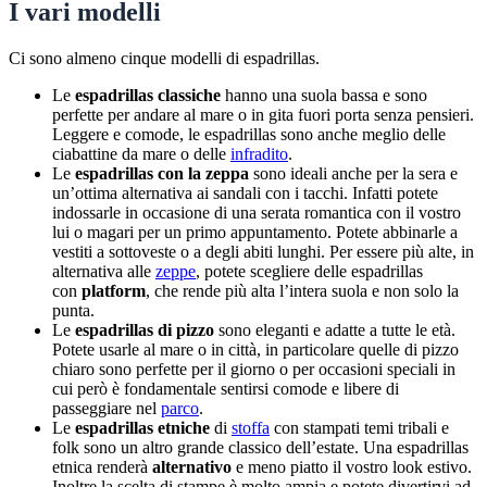
I vari modelli
Ci sono almeno cinque modelli di espadrillas.
Le
espadrillas
classiche
hanno una suola bassa e sono
perfette per andare al mare o in gita fuori porta senza pensieri.
Leggere e comode, le espadrillas sono anche meglio delle
ciabattine da mare o delle
infradito
.
Le
espadrillas con la zeppa
sono ideali anche per la sera e
un’ottima alternativa ai sandali con i tacchi. Infatti potete
indossarle in occasione di una serata romantica con il vostro
lui o magari per un primo appuntamento. Potete abbinarle a
vestiti a sottoveste o a degli abiti lunghi. Per essere più alte, in
alternativa alle
zeppe
, potete scegliere delle espadrillas
con
platform
, che rende più alta l’intera suola e non solo la
punta.
Le
espadrillas di pizzo
sono eleganti e adatte a tutte le età.
Potete usarle al mare o in città, in particolare quelle di pizzo
chiaro sono perfette per il giorno o per occasioni speciali in
cui però è fondamentale sentirsi comode e libere di
passeggiare nel
parco
.
Le
espadrillas etniche
di
stoffa
con stampati temi tribali e
folk sono un altro grande classico dell’estate. Una espadrillas
etnica renderà
alternativo
e meno piatto il vostro look estivo.
Inoltre la scelta di stampe è molto ampia e potete divertirvi ad