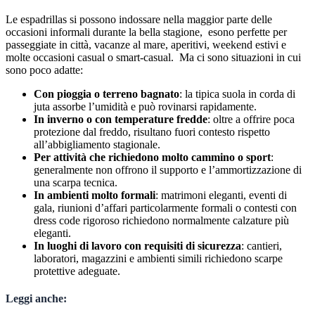
Le espadrillas si possono indossare nella maggior parte delle
occasioni informali durante la bella stagione, esono perfette per
passeggiate in città, vacanze al mare, aperitivi, weekend estivi e
molte occasioni casual o smart-casual. Ma ci sono situazioni in cui
sono poco adatte:
Con pioggia o terreno bagnato
: la tipica suola in corda di
juta assorbe l’umidità e può rovinarsi rapidamente.
In inverno o con temperature fredde
: oltre a offrire poca
protezione dal freddo, risultano fuori contesto rispetto
all’abbigliamento stagionale.
Per attività che richiedono molto cammino o sport
:
generalmente non offrono il supporto e l’ammortizzazione di
una scarpa tecnica.
In ambienti molto formali
: matrimoni eleganti, eventi di
gala, riunioni d’affari particolarmente formali o contesti con
dress code rigoroso richiedono normalmente calzature più
eleganti.
In luoghi di lavoro con requisiti di sicurezza
: cantieri,
laboratori, magazzini e ambienti simili richiedono scarpe
protettive adeguate.
Leggi anche: