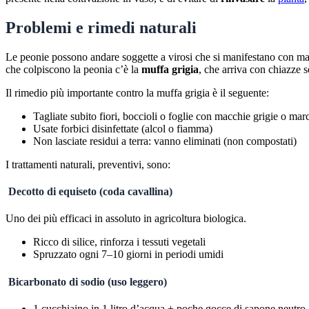
Problemi e rimedi naturali
Le peonie possono andare soggette a virosi che si manifestano con mac
che colpiscono la peonia c’è la
muffa grigia
, che arriva con chiazze s
Il rimedio più importante contro la muffa grigia è il seguente:
Tagliate subito fiori, boccioli o foglie con macchie grigie o mar
Usate forbici disinfettate (alcol o fiamma)
Non lasciate residui a terra: vanno eliminati (non compostati)
I trattamenti naturali, preventivi, sono:
Decotto di equiseto (coda cavallina)
Uno dei più efficaci in assoluto in agricoltura biologica.
Ricco di silice, rinforza i tessuti vegetali
Spruzzato ogni 7–10 giorni in periodi umidi
Bicarbonato di sodio (uso leggero)
1 cucchiaino in 1 litro d’acqua + poche gocce di sapone neutro