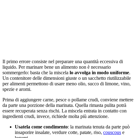
Il primo errore consiste nel preparare una quantità eccessiva di
liquido. Per marinare bene un alimento non è necessario
sommergerlo: basta che la miscela
lo avvolga in modo uniforme
.
Un contenitore delle dimensioni giuste o un sacchetto riutilizzabile
per alimenti permettono di usare meno olio, succo di limone, vino,
spezie e aromi.
Prima di aggiungere carne, pesce o pollame crudi, conviene mettere
da parte una porzione della marinata. Quella rimasta pulita potrà
essere recuperata senza rischi. La miscela entrata in contatto con
ingredienti crudi, invece, richiede molta più attenzione.
Usatela come condimento
: la marinata tenuta da parte può
insaporire insalate, verdure cotte, patate, riso,
couscous
e
legumi.