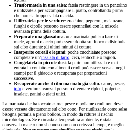
Trasformatela in una salsa
: fatela restringere in un pentolino
e utilizzatela per accompagnare il piatto, controllando prima
che non sia troppo salata o acida.
Utilizzatela per le verdure
: zucchine, peperoni, melanzane,
funghi e cipolle possono essere spennellati con la miscela
avanzata prima della cottura.
Preparate una glassatura
: una marinata pulita a base di
miele, agrumi o aceto può essere ridotta sul fuoco e distribuita
sul cibo durante gli ultimi minuti di cottura.
Insaporite cereali e legumi
: poche cucchiaiate possono
completare un’
insalata di farro
, ceci, lenticchie o fagioli.
Congelatela in piccole dosi
: la parte non utilizzata e mai
entrata in contatto con alimenti crudi può essere versata negli
stampi per il ghiaccio e recuperata per preparazioni
successive.
Recuperate anche il cibo marinato già cotto
: carne, pesce,
tofu
e verdure avanzati possono diventare ripieni, polpette,
insalate, panini o piatti unici.
La marinata che ha toccato carne, pesce o pollame crudi non deve
essere versata direttamente sul cibo cotto. Per riutilizzarla come salsa
bisogna portarla a pieno bollore, in modo da ridurre il rischio
microbiologico. Se è rimasta a temperatura ambiente, è stata
conservata male o non si conoscono con certezza i tempi, è meglio
eliminarla.
Non sprecare non significa correre rischi
con la