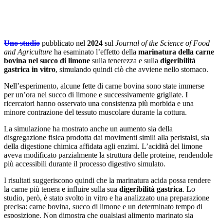
Uno studio
pubblicato nel
2024
sul
Journal of the Science of Food
and Agriculture
ha esaminato l’effetto della
marinatura della carne
bovina nel succo di limone
sulla tenerezza e sulla
digeribilità
gastrica in vitro
, simulando quindi ciò che avviene nello stomaco.
Nell’esperimento, alcune fette di carne bovina sono state immerse
per un’ora nel succo di limone e successivamente grigliate. I
ricercatori hanno osservato una consistenza più morbida e una
minore contrazione del tessuto muscolare durante la cottura.
La simulazione ha mostrato anche un aumento sia della
disgregazione fisica prodotta dai movimenti simili alla peristalsi, sia
della digestione chimica affidata agli enzimi. L’acidità del limone
aveva modificato parzialmente la struttura delle proteine, rendendole
più accessibili durante il processo digestivo simulato.
I risultati suggeriscono quindi che la marinatura acida possa rendere
la carne più tenera e influire sulla sua
digeribilità gastrica
. Lo
studio, però, è stato svolto in vitro e ha analizzato una preparazione
precisa: carne bovina, succo di limone e un determinato tempo di
esposizione. Non dimostra che qualsiasi alimento marinato sia