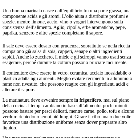
Una buona marinata nasce dall’equilibrio fra una parte grassa, una
componente acida e gli aromi. L’olio aiuta a distribuire profumi e
spezie, mentre limone, aceto, vino o yogurt intervengono sulla
consistenza dell’alimento. Aglio, cipolla, erbe aromatiche, pepe,
paprika, zenzero e altre spezie completano il sapore.
Il sale deve essere dosato con prudenza, soprattutto se nella ricetta
compaiono già salsa di soia, capperi, senape o altri ingredienti
sapidi. Anche lo zucchero, il miele e gli sciroppi vanno usati senza
esagerare, perché durante la cottura possono bruciare facilmente.
Il contenitore deve essere in vetro, ceramica, acciaio inossidabile o
plastica adatta agli alimenti. Meglio evitare recipienti in alluminio o
rame non rivestito, che possono reagire con gli ingredienti acidi e
alterare il sapore.
La marinatura deve avvenire sempre
in frigorifero
, mai sul piano
della cucina. I tempi cambiano in base all’alimento: pochi minuti
possono bastare per pesci delicati, mentre carne, pollo, tofu e alcune
verdure richiedono tempi più lunghi. Girare il cibo una o due volte
favorisce una distribuzione uniforme senza dover preparare altro
liquido.