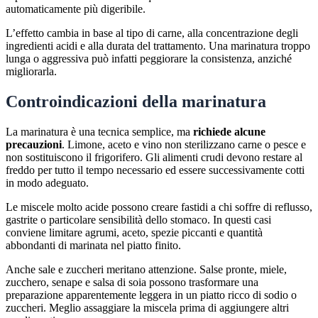
automaticamente più digeribile.
L’effetto cambia in base al tipo di carne, alla concentrazione degli
ingredienti acidi e alla durata del trattamento. Una marinatura troppo
lunga o aggressiva può infatti peggiorare la consistenza, anziché
migliorarla.
Controindicazioni della marinatura
La marinatura è una tecnica semplice, ma
richiede alcune
precauzioni
. Limone, aceto e vino non sterilizzano carne o pesce e
non sostituiscono il frigorifero. Gli alimenti crudi devono restare al
freddo per tutto il tempo necessario ed essere successivamente cotti
in modo adeguato.
Le miscele molto acide possono creare fastidi a chi soffre di reflusso,
gastrite o particolare sensibilità dello stomaco. In questi casi
conviene limitare agrumi, aceto, spezie piccanti e quantità
abbondanti di marinata nel piatto finito.
Anche sale e zuccheri meritano attenzione. Salse pronte, miele,
zucchero, senape e salsa di soia possono trasformare una
preparazione apparentemente leggera in un piatto ricco di sodio o
zuccheri. Meglio assaggiare la miscela prima di aggiungere altri