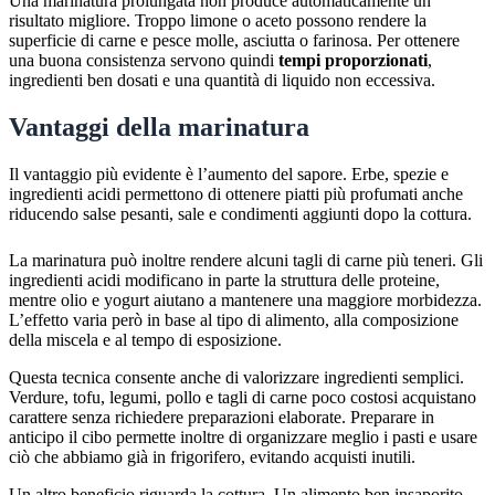
Una marinatura prolungata non produce automaticamente un
risultato migliore. Troppo limone o aceto possono rendere la
superficie di carne e pesce molle, asciutta o farinosa. Per ottenere
una buona consistenza servono quindi
tempi proporzionati
,
ingredienti ben dosati e una quantità di liquido non eccessiva.
Vantaggi della marinatura
Il vantaggio più evidente è l’aumento del sapore. Erbe, spezie e
ingredienti acidi permettono di ottenere piatti più profumati anche
riducendo salse pesanti, sale e condimenti aggiunti dopo la cottura.
La marinatura può inoltre rendere alcuni tagli di carne più teneri. Gli
ingredienti acidi modificano in parte la struttura delle proteine,
mentre olio e yogurt aiutano a mantenere una maggiore morbidezza.
L’effetto varia però in base al tipo di alimento, alla composizione
della miscela e al tempo di esposizione.
Questa tecnica consente anche di valorizzare ingredienti semplici.
Verdure, tofu, legumi, pollo e tagli di carne poco costosi acquistano
carattere senza richiedere preparazioni elaborate. Preparare in
anticipo il cibo permette inoltre di organizzare meglio i pasti e usare
ciò che abbiamo già in frigorifero, evitando acquisti inutili.
Un altro beneficio riguarda la cottura. Un alimento ben insaporito