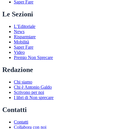
Saper Fare
Le Sezioni
L’Editoriale
News
Risparmiare
Mobilità
Saper Fare
Video
Premio Non Sprecare
Redazione
Chi siamo
Chi è Antonio Galdo
Scrivono per noi
I libri di Non sprecare
Contatti
Contatti
Collabora con noi