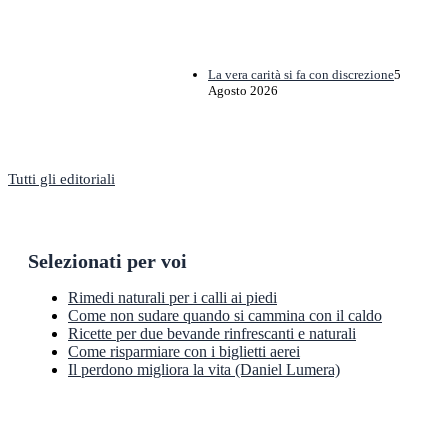
La vera carità si fa con discrezione
5
Agosto 2026
Tutti gli editoriali
Selezionati per voi
Rimedi naturali per i calli ai piedi
Come non sudare quando si cammina con il caldo
Ricette per due bevande rinfrescanti e naturali
Come risparmiare con i biglietti aerei
Il perdono migliora la vita (Daniel Lumera)