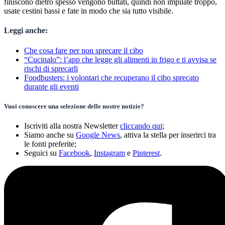
finiscono dietro spesso vengono buttati, quindi non impilate troppo,
usate cestini bassi e fate in modo che sia tutto visibile.
Leggi anche:
Che cosa fare per non sprecare il cibo
“Cucinalo”: l’app che legge gli alimenti in frigo e ti avvisa se
rischi di sprecarli
Foodbusters: i volontari che recuperano il cibo sprecato
durante gli eventi
Vuoi conoscere una selezione delle nostre notizie?
Iscriviti alla nostra Newsletter
cliccando qui
;
Siamo anche su
Google News
, attiva la stella per inserirci tra
le fonti preferite;
Seguici su
Facebook
,
Instagram
e
Pinterest
.