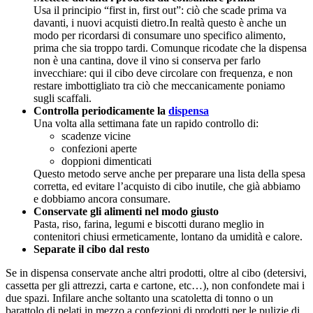
Usa il principio “first in, first out”: ciò che scade prima va
davanti, i nuovi acquisti dietro.In realtà questo è anche un
modo per ricordarsi di consumare uno specifico alimento,
prima che sia troppo tardi. Comunque ricodate che la dispensa
non è una cantina, dove il vino si conserva per farlo
invecchiare: qui il cibo deve circolare con frequenza, e non
restare imbottigliato tra ciò che meccanicamente poniamo
sugli scaffali.
Controlla periodicamente la
dispensa
Una volta alla settimana fate un rapido controllo di:
scadenze vicine
confezioni aperte
doppioni dimenticati
Questo metodo serve anche per preparare una lista della spesa
corretta, ed evitare l’acquisto di cibo inutile, che già abbiamo
e dobbiamo ancora consumare.
Conservate gli alimenti nel modo giusto
Pasta, riso, farina, legumi e biscotti durano meglio in
contenitori chiusi ermeticamente, lontano da umidità e calore.
Separate il cibo dal resto
Se in dispensa conservate anche altri prodotti, oltre al cibo (detersivi,
cassetta per gli attrezzi, carta e cartone, etc…), non confondete mai i
due spazi. Infilare anche soltanto una scatoletta di tonno o un
barattolo di pelati in mezzo a confezioni di prodotti per le pulizie di