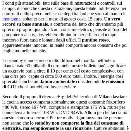
I conti più attendibili, fatti sulla base di misurazioni e controlli sul
campo, dicono che questa distrazione, questa totale indifferenza nei
confronti dello spreco, nelle case degli italiani che sono al mare o in
montagna
, soltanto per il mese di agosto costa 15 euro.
Un vero
record su base annuale
, a conferma del fatto che diventiamo più
spreconi proprio quando alcuni consumi elettrici, pensate all’uso del
computer o alla tv, dovrebbero diminuire per effetto del tempo
trascorso fuori casa e lontani dagli uffici. Il
puntino rosso
,
apparentemente innocuo, in realtà comporta ancora consumi che poi
paghiamo nelle bollette.
Lo standby è uno spreco molto diffuso nel mondo: nell’intero
pianeta vale 60 miliardi di euro, nelle nostre bollette può significare
un aggravio pari a circa il 10 per cento del costo complessivo, con
una cifra pro- capite di circa 500 euro totali. Inoltre, l’energia così
sprecata è anche un
danno ambientale
considerando le
emissioni
di CO2
che si potrebbero invece evitare.
Secondo il gruppo di ricerca eErg del Politecnico di Milano lasciare
la cucina accesa comparta giornalmente questi consumi: frigorifero
480 Wh, stereo 197 Wh, computer e stampante 175 Wh, router per
connettersi a Internet 108 Wh, DVD 94Wh. Allora perché facciamo
questo clamoroso errore? Per tre motivi. Ignoranza: molte persone
non sanno che
lo standby non comporta la fine del consumo di
elettricità, ma semplicemente la sua riduzione
. Cattive abitudini: è