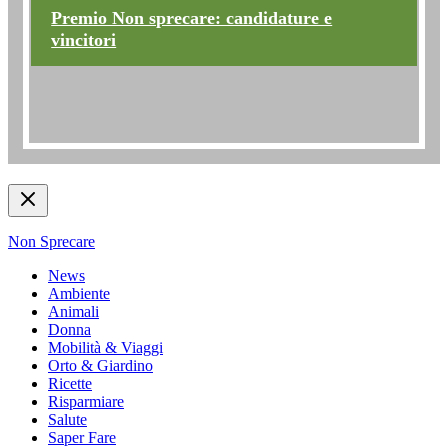
Premio Non sprecare: candidature e
vincitori
Non Sprecare
News
Ambiente
Animali
Donna
Mobilità & Viaggi
Orto & Giardino
Ricette
Risparmiare
Salute
Saper Fare