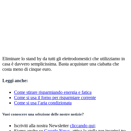
Eliminare lo stand by da tutti gli elettrodomestici che utilizziamo in
casa è davvero semplicissima. Basta acquistare una ciabatta che
costa meno di cinque euro.
Leggi anche:
Come stirare risparmiando energia e fatica
Come si usa il forno per risparmiare corrente
Come si usa l’aria condizionata
Vuoi conoscere una selezione delle nostre notizie?
Iscriviti alla nostra Newsletter
cliccando qui
;
Siamo anche su
Google News
, attiva la stella per inserirci tra