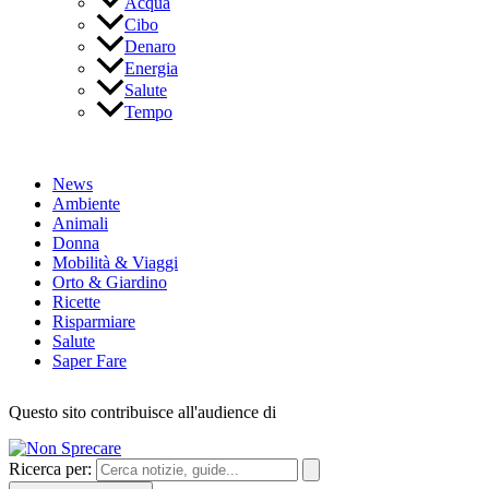
Acqua
Cibo
Denaro
Energia
Salute
Tempo
News
Ambiente
Animali
Donna
Mobilità & Viaggi
Orto & Giardino
Ricette
Risparmiare
Salute
Saper Fare
Questo sito contribuisce all'audience di
Ricerca per: