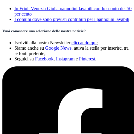
In Friuli Venezia Giulia pannolini lavabili con lo sconto del 50
per cento
I comuni dove sono previsti contributi per i pannolini lavabili
Vuoi conoscere una selezione delle nostre notizie?
Iscriviti alla nostra Newsletter
cliccando qui
;
Siamo anche su
Google News
, attiva la stella per inserirci tra
le fonti preferite;
Seguici su
Facebook
,
Instagram
e
Pinterest
.