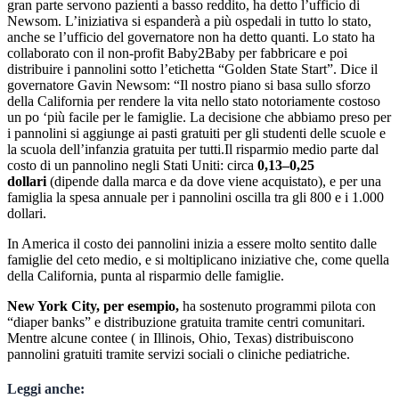
gran parte servono pazienti a basso reddito, ha detto l’ufficio di
Newsom. L’iniziativa si espanderà a più ospedali in tutto lo stato,
anche se l’ufficio del governatore non ha detto quanti. Lo stato ha
collaborato con il non-profit Baby2Baby per fabbricare e poi
distribuire i pannolini sotto l’etichetta “Golden State Start”. Dice il
governatore Gavin Newsom: “Il nostro piano si basa sullo sforzo
della California per rendere la vita nello stato notoriamente costoso
un po ‘più facile per le famiglie. La decisione che abbiamo preso per
i pannolini si aggiunge ai pasti gratuiti per gli studenti delle scuole e
la scuola dell’infanzia gratuita per tutti.Il risparmio medio parte dal
costo di un pannolino negli Stati Uniti: circa
0,13–0,25
dollari
(dipende dalla marca e da dove viene acquistato), e per una
famiglia la spesa annuale per i pannolini oscilla tra gli 800 e i 1.000
dollari.
In America il costo dei pannolini inizia a essere molto sentito dalle
famiglie del ceto medio, e si moltiplicano iniziative che, come quella
della California, punta al risparmio delle famiglie.
New York City, per esempio,
ha sostenuto programmi pilota con
“diaper banks” e distribuzione gratuita tramite centri comunitari.
Mentre alcune contee ( in Illinois, Ohio, Texas) distribuiscono
pannolini gratuiti tramite servizi sociali o cliniche pediatriche.
Leggi anche: