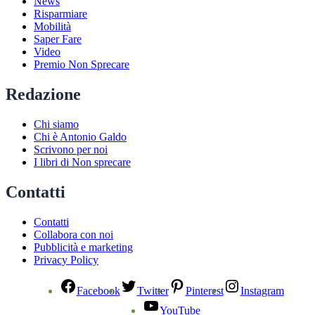
News
Risparmiare
Mobilità
Saper Fare
Video
Premio Non Sprecare
Redazione
Chi siamo
Chi è Antonio Galdo
Scrivono per noi
I libri di Non sprecare
Contatti
Contatti
Collabora con noi
Pubblicità e marketing
Privacy Policy
Facebook
Twitter
Pinterest
Instagram
YouTube