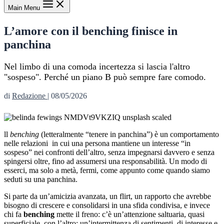
Main Menu
L’amore con il benching finisce in
panchina
Nel limbo di una comoda incertezza si lascia l'altro
"sospeso". Perché un piano B può sempre fare comodo.
di
Redazione
|
08/05/2026
ll
benching
(letteralmente “tenere in panchina”) è un comportamento
nelle relazioni in cui una persona mantiene un interesse “in
sospeso” nei confronti dell’altro, senza impegnarsi davvero e senza
spingersi oltre, fino ad assumersi una responsabilità. Un modo di
esserci, ma solo a metà, fermi, come appunto come quando siamo
seduti su una panchina.
Si parte da un’amicizia avanzata, un flirt, un rapporto che avrebbe
bisogno di crescere e consolidarsi in una sfida condivisa, e invece
chi fa
benching
mette il freno: c’è un’attenzione saltuaria, quasi
superficiale, con l’altro; un’intermittenza di sentimenti, di interesse e