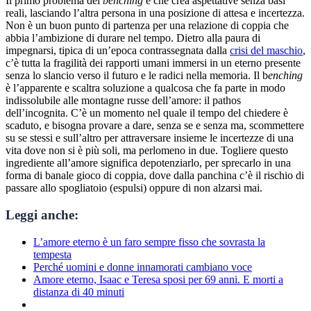
Il primo problema del
benching
è che crea aspettative senza basi
reali, lasciando l’altra persona in una posizione di attesa e incertezza.
Non è un buon punto di partenza per una relazione di coppia che
abbia l’ambizione di durare nel tempo. Dietro alla paura di
impegnarsi, tipica di un’epoca contrassegnata dalla
crisi del maschio
,
c’è tutta la fragilità dei rapporti umani immersi in un eterno presente
senza lo slancio verso il futuro e le radici nella memoria. Il b
enching
è l’apparente e scaltra soluzione a qualcosa che fa parte in modo
indissolubile alle montagne russe dell’amore: il pathos
dell’incognita. C’è un momento nel quale il tempo del chiedere è
scaduto, e bisogna provare a dare, senza se e senza ma, scommettere
su se stessi e sull’altro per attraversare insieme le incertezze di una
vita dove non si è più soli, ma perlomeno in due. Togliere questo
ingrediente all’amore significa depotenziarlo, per sprecarlo in una
forma di banale gioco di coppia, dove dalla panchina c’è il rischio di
passare allo spogliatoio (espulsi) oppure di non alzarsi mai.
Leggi anche:
L’amore eterno è un faro sempre fisso che sovrasta la
tempesta
Perché uomini e donne innamorati cambiano voce
Amore eterno, Isaac e Teresa sposi per 69 anni. E morti a
distanza di 40 minuti