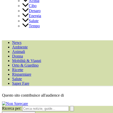
Acqua
Cibo
Denaro
Energia
Salute
Tempo
News
Ambiente
Animali
Donna
Mobilità & Viaggi
Orto & Giardino
Ricette
Risparmiare
Salute
Saper Fare
Questo sito contribuisce all'audience di
Ricerca per: