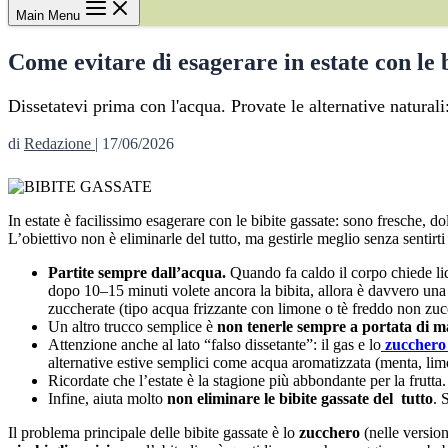
Main Menu
Come evitare di esagerare in estate con le 
Dissetatevi prima con l'acqua. Provate le alternative natural
di
Redazione
|
17/06/2026
In estate è facilissimo esagerare con le bibite gassate: sono fresche, d
L’obiettivo non è eliminarle del tutto, ma gestirle meglio senza sentirti 
Partite sempre dall’acqua.
Quando fa caldo il corpo chiede liq
dopo 10–15 minuti volete ancora la bibita, allora è davvero una 
zuccherate (tipo acqua frizzante con limone o tè freddo non zucc
Un altro trucco semplice è
non tenerle sempre a portata di 
Attenzione anche al lato “falso dissetante”: il gas e lo
zucchero
alternative estive semplici come acqua aromatizzata (menta, limo
Ricordate che l’estate è la stagione più abbondante per la frutta. 
Infine, aiuta molto
non eliminare le bibite gassate del tutto
. 
Il problema principale delle bibite gassate è lo
zucchero
(nelle versio