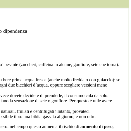
nno dipendenza
’ pesante (zuccheri, caffeina in alcune, gonfiore, sete che torna).
e a bere prima acqua fresca (anche molto fredda o con ghiaccio): se
a ogni due bicchieri d’acqua, oppure scegliere versioni meno
invece dovete decidere di prenderle, il consumo cala da solo.
o la sensazione di sete o gonfiore. Per questo è utile avere
aturali, frullati e centrifugati? Intanto, provateci.
ssibile tipo: una bibita gassata al giorno, e non oltre.
hero: nel tempo questo aumenta il rischio di
aumento di peso
,