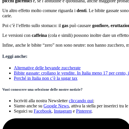
picchi glicemici
e, se l’abitudine è quotidiana, anche maggiore probab
Un altro effetto molto comune riguarda i
denti
. Le bibite gassate sono
carie.
Poi c’è l’effetto sullo stomaco: il
gas
può causare
gonfiore, eruttazio
Le versioni con
caffeina
(cola e simili) possono inoltre dare un effett
Infine, anche le bibite “zero” non sono neutre: non hanno zucchero
Leggi anche:
Alternative delle bevande zuccherate
Bibite gassate: crollano le vendite. In Italia meno 17 per cento
Perché in Italia non c’è la sugar tax
Vuoi conoscere una selezione delle nostre notizie?
Iscriviti alla nostra Newsletter
cliccando qui
;
Siamo anche su
Google News
, attiva la stella per inserirci tra le
Seguici su
Facebook
,
Instagram
e
Pinterest
.