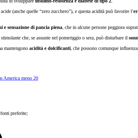
ilità di sviluppare
insulino-resistenza e diabete di tipo 2
.
 acide (anche quelle “zero zucchero”), e questa acidità può favorire l’
er
ni e sensazione di pancia piena
, che in alcune persone peggiora sopra
o stimolante che, se assunte nel pomeriggio o sera, può disturbare il
son
, ma mantengono
acidità e dolcificanti
, che possono comunque influenzare 
, in America meno 20
 fonti preferite;