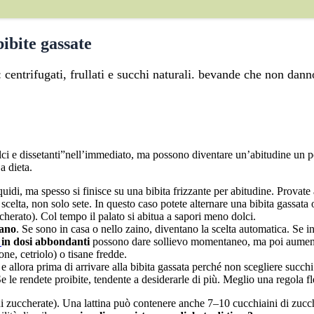
bibite gassate
i: centrifugati, frullati e succhi naturali. bevande che non da
olci e dissetanti”nell’immediato, ma possono diventare un’abitudine un po
a dieta.
uidi, ma spesso si finisce su una bibita frizzante per abitudine. Provat
scelta, non solo sete. In questo caso potete alternare una bibita gassat
herato). Col tempo il palato si abitua a sapori meno dolci.
mano
. Se sono in casa o nello zaino, diventano la scelta automatica. Se 
in dosi abbondanti
possono dare sollievo momentaneo, ma poi aumentan
ne, cetriolo) o tisane fredde.
e allora prima di arrivare alla bibita gassata perché non scegliere succhi n
Se le rendete proibite, tendente a desiderarle di più. Meglio una regola fle
ni zuccherate). Una lattina può contenere anche 7–10 cucchiaini di zucc