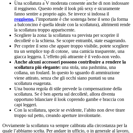
Una scollatura a V moderata consente anche di non indossare
il reggiseno. Questo rende il look più sexy e sicuramente
fanno sentire a proprio agio. Se invece si indossa il
reggiseno
,
l’importante è che sostenga bene il seno (la forma
a balconcino è quella ideale con la scollatura), altrimenti rende
la scollatura troppo appariscente.
Scegliere la zona: la scollatura va prevista per scoprire il
decolletè o la schiena. Se scopre entrambi, state esagerando.
Per coprire il seno che appare troppo visibile, potete scegliere
tra un semplice top di cotone, una camicia trasparente, una
giacca leggera. L’effetto più attraente è il vedo-non vedo.
Anche alcuni accessori possono contribuire a rendere la
scollatura più elegante:
una stola, una pashmina, una
collana, un foulard. In questo lo sguardo di ammirazione
viene attirato, senza che gli occhi siano puntati su una
scollatura esagerata.
Una buona regola di stile prevede la compensazione della
scollatura. Se è ben aperta sul decolletè, allora diventa
opportuno bilanciare il look coprendo gambe e braccia con
capi leggeri.
Con la scollatura, specie se evidente, l’abito non deve tirare
troppo sul petto, creando aperture involontarie.
Ovviamente la scollatura va sempre calibrata alla circostanza per la
quale l’abbiamo scelta. Per andare in ufficio, o in generale al lavoro,