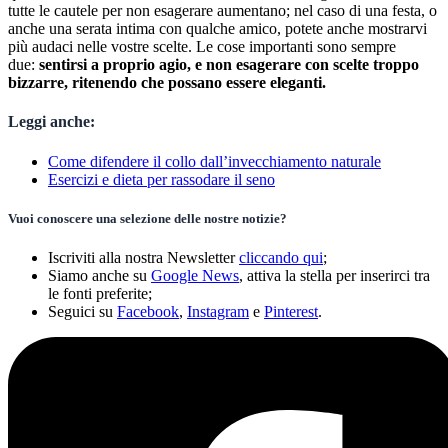
tutte le cautele per non esagerare aumentano; nel caso di una festa, o
anche una serata intima con qualche amico, potete anche mostrarvi
più audaci nelle vostre scelte. Le cose importanti sono sempre
due:
sentirsi a proprio agio, e non esagerare con scelte troppo
bizzarre, ritenendo che possano essere eleganti.
Leggi anche:
Come difendere il collo dall’invecchiamento naturale
Esercizi e dieta per rassodare il seno
Vuoi conoscere una selezione delle nostre notizie?
Iscriviti alla nostra Newsletter
cliccando qui
;
Siamo anche su
Google News
, attiva la stella per inserirci tra
le fonti preferite;
Seguici su
Facebook
,
Instagram
e
Pinterest
.