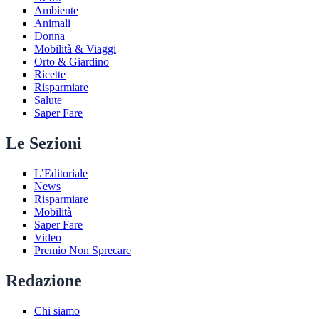
Ambiente
Animali
Donna
Mobilità & Viaggi
Orto & Giardino
Ricette
Risparmiare
Salute
Saper Fare
Le Sezioni
L’Editoriale
News
Risparmiare
Mobilità
Saper Fare
Video
Premio Non Sprecare
Redazione
Chi siamo