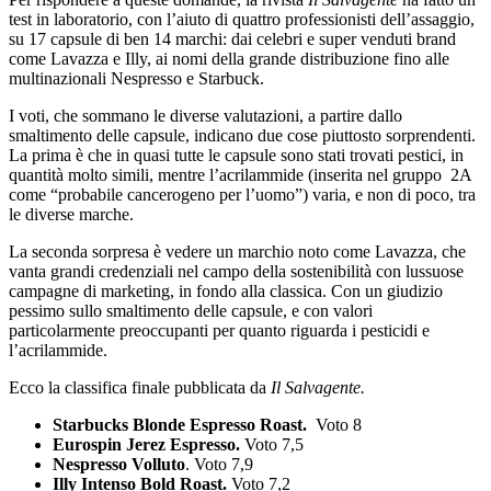
test in laboratorio, con l’aiuto di quattro professionisti dell’assaggio,
su 17 capsule di ben 14 marchi: dai celebri e super venduti brand
come Lavazza e Illy, ai nomi della grande distribuzione fino alle
multinazionali Nespresso e Starbuck.
I voti, che sommano le diverse valutazioni, a partire dallo
smaltimento delle capsule, indicano due cose piuttosto sorprendenti.
La prima è che in quasi tutte le capsule sono stati trovati pestici, in
quantità molto simili, mentre l’acrilammide (inserita nel gruppo 2A
come “probabile cancerogeno per l’uomo”) varia, e non di poco, tra
le diverse marche.
La seconda sorpresa è vedere un marchio noto come Lavazza, che
vanta grandi credenziali nel campo della sostenibilità con lussuose
campagne di marketing, in fondo alla classica. Con un giudizio
pessimo sullo smaltimento delle capsule, e con valori
particolarmente preoccupanti per quanto riguarda i pesticidi e
l’acrilammide.
Ecco la classifica finale pubblicata da
Il Salvagente.
Starbucks Blonde Espresso Roast.
Voto 8
Eurospin Jerez Espresso.
Voto 7,5
Nespresso Volluto
. Voto 7,9
Illy Intenso Bold Roast.
Voto 7,2