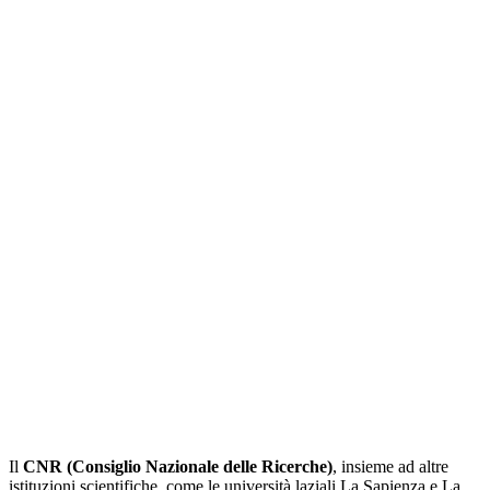
Il
CNR (Consiglio Nazionale delle Ricerche)
, insieme ad altre
istituzioni scientifiche, come le università laziali La Sapienza e La