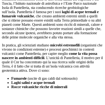
Tuscia, l’Istituto nazionale di astrofisica e l’Ente Parco nazionale
Isola di Pantelleria, sta conducendo ricerche geobiologiche
sull’isola. Pantelleria è famosa per i suoi
laghi di acque termali e
fumarole vulcaniche
, che creano ambienti estremi simili a quelli
che si ritiene possano essere esistiti sulla Terra primordiale o su altri
pianeti come Marte. Questi ambienti sono ricchi di minerali, calore e
sostanze chimiche che possono favorire reazioni simili a quelle che,
secondo alcune ipotesi, avrebbero potuto portare alla formazione
delle prime molecole organiche e alla vita stessa.
In pratica, gli scienziati studiano
microbi estremofili
(organismi che
vivono in condizioni estreme) e processi geochimici in contesti
vulcanici come Pantelleria, per capire meglio
come la vita possa
nascere in ambienti difficili
. L’unicità di Pantelleria, il motivo per il
quale il Cnr ha concentrato qui la sua ricerca sulle origini della
Terra, è il fatto che si tratta di un’isola vulcanica con attività
geotermica attiva. Dove ci sono:
Fumarole
(uscite di gas caldi dal sottosuolo)
Laghi salini e acque termali
Rocce vulcaniche ricche di minerali