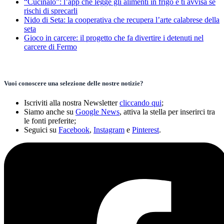
“Cucinalo”: l’app che legge gli alimenti in frigo e ti avvisa se
rischi di sprecarli
Nido di Seta: la cooperativa che recupera l’arte calabrese della
seta
Gioco in carcere: il progetto che fa divertire i detenuti nel
carcere di Fermo
Vuoi conoscere una selezione delle nostre notizie?
Iscriviti alla nostra Newsletter
cliccando qui
;
Siamo anche su
Google News
, attiva la stella per inserirci tra
le fonti preferite;
Seguici su
Facebook
,
Instagram
e
Pinterest
.