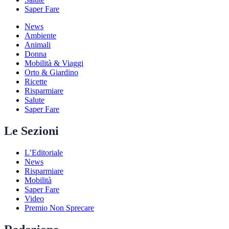
Saper Fare
News
Ambiente
Animali
Donna
Mobilità & Viaggi
Orto & Giardino
Ricette
Risparmiare
Salute
Saper Fare
Le Sezioni
L’Editoriale
News
Risparmiare
Mobilità
Saper Fare
Video
Premio Non Sprecare