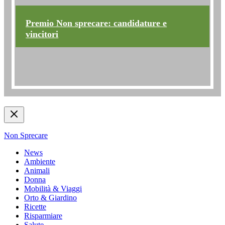
Premio Non sprecare: candidature e
vincitori
Non Sprecare
News
Ambiente
Animali
Donna
Mobilità & Viaggi
Orto & Giardino
Ricette
Risparmiare
Salute