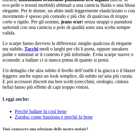
eco-pelle o tessuti morbidi) abbinati a una camicia fluida o una blusa
elegante. Per le donne, un abito midi leggermente elasticizzato o con
movimento è spesso più comodo e più chic di qualcosa di troppo
corto o rigido. Per gli uomini,
jeans scur
i senza strappi o pantaloni
sartoriali con una camicia o polo di qualità sono una scelta sempre
valida.
Le scarpe fanno davvero la differenza: meglio qualcosa di elegante
ma stabile
.
Tacchi
medi o larghi per chi li porta, oppure sneakers
pulite e minimal se il contesto è più informale. Evita scarpe nuove o
scomode: a ballare ci si stanca prima di quanto si pensi.
Un dettaglio che alza subito il livello dell’outfit è la giacca o il blazer
leggero: anche sopra un look semplice, dà subito un’aria più curata.
E poi accessori discreti ma ben scelti (orecchini, orologio, cintura
bella) fanno più effetto di capi troppo vistosi.
Leggi anche:
Perché ballare fa così bene
Zumba: come funziona e perché fa bene
Vuoi conoscere una selezione delle nostre notizie?