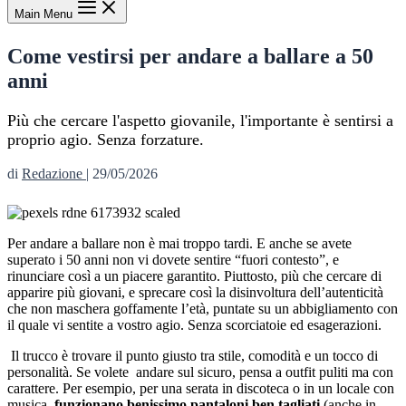
Main Menu
Come vestirsi per andare a ballare a 50
anni
Più che cercare l'aspetto giovanile, l'importante è sentirsi a
proprio agio. Senza forzature.
di
Redazione
|
29/05/2026
Per andare a ballare non è mai troppo tardi. E anche se avete
superato i 50 anni non vi dovete sentire “fuori contesto”, e
rinunciare così a un piacere garantito. Piuttosto, più che cercare di
apparire più giovani, e sprecare così la disinvoltura dell’autenticità
che non maschera goffamente l’età, puntate su un abbigliamento con
il quale vi sentite a vostro agio. Senza scorciatoie ed esagerazioni.
Il trucco è trovare il punto giusto tra stile, comodità e un tocco di
personalità. Se volete andare sul sicuro, pensa a outfit puliti ma con
carattere. Per esempio, per una serata in discoteca o in un locale con
musica,
funzionano benissimo pantaloni ben tagliati
(anche in