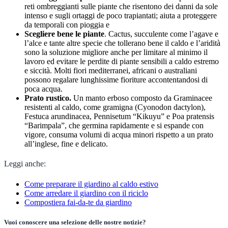
reti ombreggianti sulle piante che risentono dei danni da sole
intenso e sugli ortaggi de poco trapiantati; aiuta a proteggere
da temporali con pioggia e
Scegliere bene le piante
. Cactus, succulente come l’agave e
l’alce e tante altre specie che tollerano bene il caldo e l’aridità
sono la soluzione migliore anche per limitare al minimo il
lavoro ed evitare le perdite di piante sensibili a caldo estremo
e siccità. Molti fiori mediterranei, africani o australiani
possono regalare lunghissime fioriture accontentandosi di
poca acqua.
Prato rustico.
Un manto erboso composto da Graminacee
resistenti al caldo, come gramigna (Cyonodon dactylon),
Festuca arundinacea, Pennisetum “Kikuyu” e Poa pratensis
“Barimpala”, che germina rapidamente e si espande con
vigore, consuma volumi di acqua minori rispetto a un prato
all’inglese, fine e delicato.
Leggi anche:
Come preparare il giardino al caldo estivo
Come arredare il giardino con il riciclo
Compostiera fai-da-te da giardino
Vuoi conoscere una selezione delle nostre notizie?