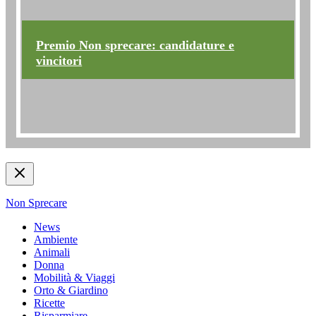
Premio Non sprecare: candidature e
vincitori
Non Sprecare
News
Ambiente
Animali
Donna
Mobilità & Viaggi
Orto & Giardino
Ricette
Risparmiare