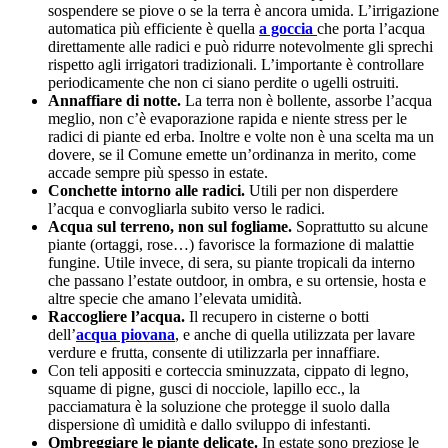
sospendere se piove o se la terra è ancora umida. L’irrigazione
automatica più efficiente è quella
a goccia
che porta l’acqua
direttamente alle radici e può ridurre notevolmente gli sprechi
rispetto agli irrigatori tradizionali. L’importante è controllare
periodicamente che non ci siano perdite o ugelli ostruiti.
Annaffiare di notte.
La terra non è bollente, assorbe l’acqua
meglio, non c’è evaporazione rapida e niente stress per le
radici di piante ed erba. Inoltre e volte non è una scelta ma un
dovere, se il Comune emette un’ordinanza in merito, come
accade sempre più spesso in estate.
Conchette intorno alle radici.
Utili per non disperdere
l’acqua e convogliarla subito verso le radici.
Acqua sul terreno, non sul fogliame.
Soprattutto su alcune
piante (ortaggi, rose…) favorisce la formazione di malattie
fungine. Utile invece, di sera, su piante tropicali da interno
che passano l’estate outdoor, in ombra, e su ortensie, hosta e
altre specie che amano l’elevata umidità.
Raccogliere l’acqua.
Il recupero in cisterne o botti
dell’
acqua piovana
, e anche di quella utilizzata per lavare
verdure e frutta, consente di utilizzarla per innaffiare.
Con teli appositi e corteccia sminuzzata, cippato di legno,
squame di pigne, gusci di nocciole, lapillo ecc., la
pacciamatura è la soluzione che protegge il suolo dalla
dispersione dì umidità e dallo sviluppo di infestanti.
Ombreggiare le piante delicate.
In estate sono preziose le