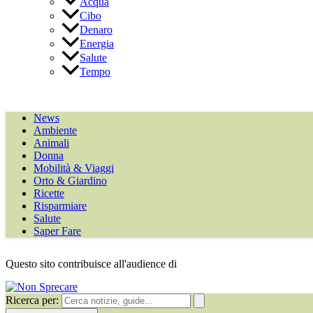
Acqua
Cibo
Denaro
Energia
Salute
Tempo
News
Ambiente
Animali
Donna
Mobilità & Viaggi
Orto & Giardino
Ricette
Risparmiare
Salute
Saper Fare
Questo sito contribuisce all'audience di
Ricerca per: