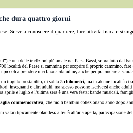
 che dura quattro giorni
se. Serve a conoscere il quartiere, fare attività fisica e strin
ni”) è una delle tradizioni più amate nei Paesi Bassi, soprattutto dai b
700 località del Paese si cammina per scoprire il proprio cammino, fare at
 i piccoli a prendere una buona abitudine, anche per poi andare a scuola
 un tragitto prestabilito, di solito
5 chilometri
, ma in alcune località ci
ori, insegnanti o altri adulti, ma spesso possono iscriversi anche adulti 
 aprile e luglio e l’ultima sera è una vera festa: bande musicali, famiglie
aglia commemorativa
, che molti bambini collezionano anno dopo anno
i valori tipicamente olandesi: attività all’aria aperta, partecipazione de