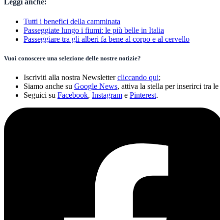
Leggi anche:
Tutti i benefici della camminata
Passeggiate lungo i fiumi: le più belle in Italia
Passeggiare tra gli alberi fa bene al corpo e al cervello
Vuoi conoscere una selezione delle nostre notizie?
Iscriviti alla nostra Newsletter
cliccando qui
;
Siamo anche su
Google News
, attiva la stella per inserirci tra le
Seguici su
Facebook
,
Instagram
e
Pinterest
.