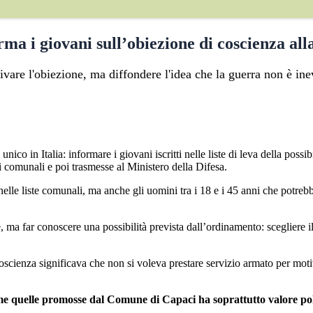
ma i giovani sull’obiezione di coscienza alla
vare l'obiezione, ma diffondere l'idea che la guerra non è inev
ico in Italia: informare i giovani iscritti nelle liste di leva della possibi
ci comunali e poi trasmesse al Ministero della Difesa.
nelle liste comunali, ma anche gli uomini tra i 18 e i 45 anni che potrebber
 ma far conoscere una possibilità prevista dall’ordinamento: scegliere il
coscienza significava che non si voleva prestare servizio armato per motivi
me quelle promosse dal Comune di Capaci ha soprattutto valore poli