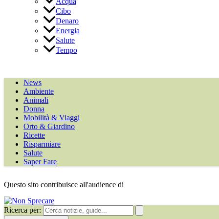
Acqua
Cibo
Denaro
Energia
Salute
Tempo
News
Ambiente
Animali
Donna
Mobilità & Viaggi
Orto & Giardino
Ricette
Risparmiare
Salute
Saper Fare
Questo sito contribuisce all'audience di
Ricerca per: