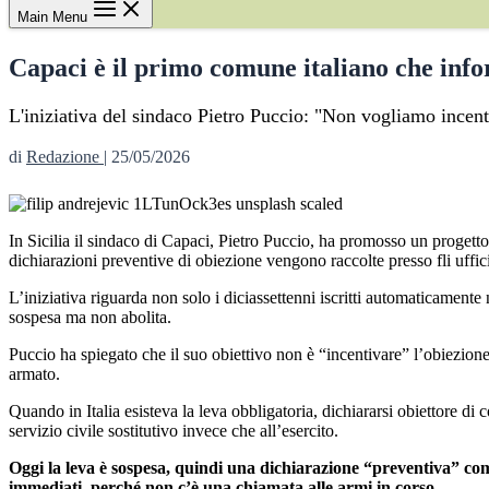
Main Menu
Capaci è il primo comune italiano che infor
L'iniziativa del sindaco Pietro Puccio: "Non vogliamo incenti
di
Redazione
|
25/05/2026
In Sicilia il sindaco di Capaci, Pietro Puccio, ha promosso un progetto un
dichiarazioni preventive di obiezione vengono raccolte presso fli uffi
L’iniziativa riguarda non solo i diciassettenni iscritti automaticamente 
sospesa ma non abolita.
Puccio ha spiegato che il suo obiettivo non è “incentivare” l’obiezione,
armato.
Quando in Italia esisteva la leva obbligatoria, dichiararsi obiettore di 
servizio civile sostitutivo invece che all’esercito.
Oggi la leva è sospesa, quindi una dichiarazione “preventiva” co
immediati, perché non c’è una chiamata alle armi in corso.