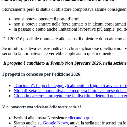
Storicamente però lo status di obiettore comportava alcune conseguenz
non si poteva ottenere il porto d’armi;
non si poteva entrare nelle forze armate o in alcuni corpi armati 
in passato c’erano anche limitazioni lavorative più ampie, poi ri
Dal 2007 è possibile rinunciare allo status di obiettore dopo almeno 
Se in futuro la leva venisse riattivata, chi si dichiarasse obiettore n
secondo la normativa che verrebbe applicata in quel momento.
Il progetto è candidato al Premio Non Sprecare 2026, nella sezione Is
I progetti in concorso per l’edizione 2026:
“Cucinalo”: l’app che legge gli alimenti in frigo e ti avvisa se ris
Nido di Seta: la cooperativa che recupera l’arte calabrese della 
Gioco in carcere: il progetto che fa divertire i detenuti nel carc
Vuoi conoscere una selezione delle nostre notizie?
Iscriviti alla nostra Newsletter
cliccando qui
;
Siamo anche su
Google News
, attiva la stella per inserirci tra le