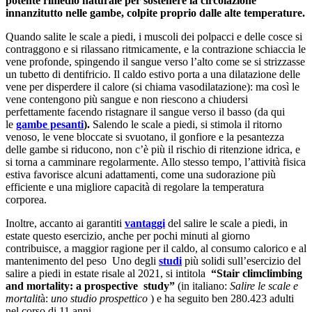
potente rimedio naturale per sostenere la circolazione
innanzitutto nelle gambe, colpite proprio dalle alte temperature.
Quando salite le scale a piedi, i muscoli dei polpacci e delle cosce si
contraggono e si rilassano ritmicamente, e la contrazione schiaccia le
vene profonde, spingendo il sangue verso l’alto come se si strizzasse
un tubetto di dentifricio. Il caldo estivo porta a una dilatazione delle
vene per disperdere il calore (si chiama vasodilatazione): ma così le
vene contengono più sangue e non riescono a chiudersi
perfettamente facendo ristagnare il sangue verso il basso (da qui
le
gambe pesanti
).
Salendo le scale a piedi, si stimola il ritorno
venoso, le vene bloccate si svuotano, il gonfiore e la pesantezza
delle gambe si riducono, non c’è più il rischio di ritenzione idrica, e
si torna a camminare regolarmente. Allo stesso tempo, l’attività fisica
estiva favorisce alcuni adattamenti, come una sudorazione più
efficiente e una migliore capacità di regolare la temperatura
corporea.
Inoltre, accanto ai garantiti
vantaggi
del salire le scale a piedi, in
estate questo esercizio, anche per pochi minuti al giorno
contribuisce, a maggior ragione per il caldo, al consumo calorico e al
mantenimento del peso Uno degli
studi
più solidi sull’esercizio del
salire a piedi in estate risale al 2021, si intitola
“Stair climclimbing
and mortality: a prospective study”
(in italiano:
Salire le scale e
mortalit
à:
uno studio prospettico
) e ha seguito ben 280.423 adulti
nel corso di 11 anni.