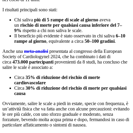
I risultati principali sono stati:
Chi saliva
più di 5 rampe di scale al giorno
aveva
un
rischio di morte per qualsiasi causa inferiore del 7–
9%
rispetto a chi non saliva le scale.
Il beneficio più evidente è stato osservato in chi saliva
6–10
rampe al giorno
, equivalente a circa
50–100 gradini
.
Anche una
meta-analisi
presentata al congresso della European
Society of Cardiologynel 2024, che ha combinato i dati di
circa
473.000 partecipanti
provenienti da 8 studi, ha concluso che
salire le scale è associato a:
Circa
35% di riduzione del rischio di morte
cardiovascolare
Circa
30% di riduzione del rischio di morte per qualsiasi
causa
Ovviamente, salire le scale a piedi in estate, specie con frequenza, è
un’attività fisica che va fatta anche con alcune precauzioni: evitando
le ore più calde, con uno sforzo graduale e moderato, senza
forzature, bevendo molta acqua prima e dopo, fermandosi in caso di
particolare affaticamento o sintomi di nausea.