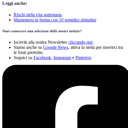
Leggi anche:
Rischi della vita sedentaria
Mantenersi in forma con 10 semplici abitudini
Vuoi conoscere una selezione delle nostre notizie?
Iscriviti alla nostra Newsletter
cliccando qui
;
Siamo anche su
Google News
, attiva la stella per inserirci tra
le fonti preferite;
Seguici su
Facebook
,
Instagram
e
Pinterest
.