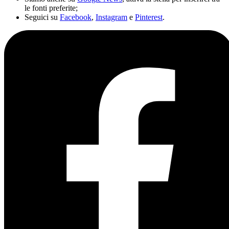
le fonti preferite;
Seguici su
Facebook
,
Instagram
e
Pinterest
.