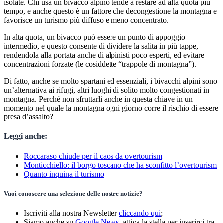
isolate. Chi usa un bivacco alpino tende a restare ad alta quota più
tempo, e anche questo è un fattore che decongestione la montagna e
favorisce un turismo più diffuso e meno concentrato.
In alta quota, un bivacco può essere un punto di appoggio
intermedio, e questo consente di dividere la salita in più tappe,
rendendola alla portata anche di alpinisti poco esperti, ed evitare
concentrazioni forzate (le cosiddette “trappole di montagna”).
Di fatto, anche se molto spartani ed essenziali, i bivacchi alpini sono
un’alternativa ai rifugi, altri luoghi di solito molto congestionati in
montagna. Perché non sfruttarli anche in questa chiave in un
momento nel quale la montagna ogni giorno corre il rischio di essere
presa d’assalto?
Leggi anche:
Roccaraso chiude per il caos da overtourism
Monticchiello: il borgo toscano che ha sconfitto l’overtourism
Quanto inquina il turismo
Vuoi conoscere una selezione delle nostre notizie?
Iscriviti alla nostra Newsletter
cliccando qui
;
Siamo anche su
Google News
, attiva la stella per inserirci tra