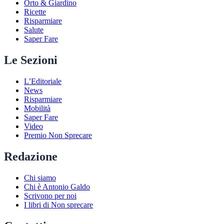
Orto & Giardino
Ricette
Risparmiare
Salute
Saper Fare
Le Sezioni
L’Editoriale
News
Risparmiare
Mobilità
Saper Fare
Video
Premio Non Sprecare
Redazione
Chi siamo
Chi è Antonio Galdo
Scrivono per noi
I libri di Non sprecare