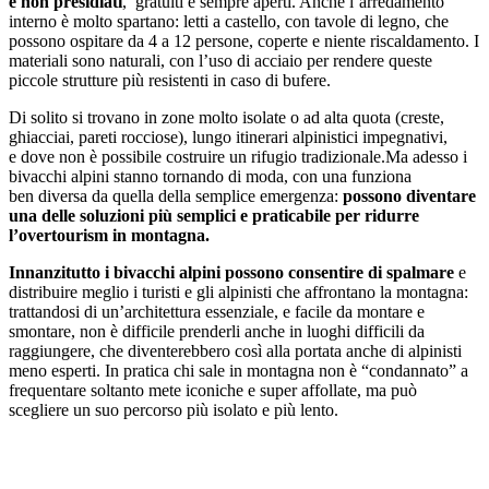
e non presidiati
, gratuiti e sempre aperti. Anche l’arredamento
interno è molto spartano: letti a castello, con tavole di legno, che
possono ospitare da 4 a 12 persone, coperte e niente riscaldamento. I
materiali sono naturali, con l’uso di acciaio per rendere queste
piccole strutture più resistenti in caso di bufere.
Di solito si trovano in zone molto isolate o ad alta quota (creste,
ghiacciai, pareti rocciose), lungo itinerari alpinistici impegnativi,
e dove non è possibile costruire un rifugio tradizionale.Ma adesso i
bivacchi alpini stanno tornando di moda, con una funziona
ben diversa da quella della semplice emergenza:
possono diventare
una delle soluzioni più semplici e praticabile per ridurre
l’overtourism in montagna.
Innanzitutto i bivacchi alpini possono consentire di spalmare
e
distribuire meglio i turisti e gli alpinisti che affrontano la montagna:
trattandosi di un’architettura essenziale, e facile da montare e
smontare, non è difficile prenderli anche in luoghi difficili da
raggiungere, che diventerebbero così alla portata anche di alpinisti
meno esperti. In pratica chi sale in montagna non è “condannato” a
frequentare soltanto mete iconiche e super affollate, ma può
scegliere un suo percorso più isolato e più lento.