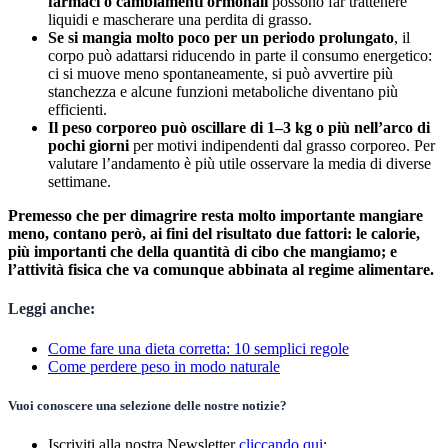
farmaci o cambiamenti ormonali
possono far trattenere
liquidi e mascherare una perdita di grasso.
Se si mangia molto poco per un periodo prolungato
, il
corpo può adattarsi riducendo in parte il consumo energetico:
ci si muove meno spontaneamente, si può avvertire più
stanchezza e alcune funzioni metaboliche diventano più
efficienti.
Il peso corporeo può oscillare di 1–3 kg o più nell’arco di
pochi giorni
per motivi indipendenti dal grasso corporeo. Per
valutare l’andamento è più utile osservare la media di diverse
settimane.
Premesso che per dimagrire resta molto importante mangiare
meno, contano però, ai fini del risultato due fattori: le calorie,
più importanti che della quantità di cibo che mangiamo; e
l’attività fisica che va comunque abbinata al regime alimentare.
Leggi anche:
Come fare una dieta corretta: 10 semplici regole
Come perdere peso in modo naturale
Vuoi conoscere una selezione delle nostre notizie?
Iscriviti alla nostra Newsletter
cliccando qui
;