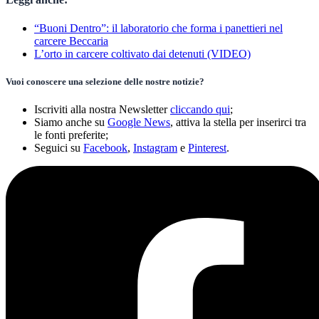
“Buoni Dentro”: il laboratorio che forma i panettieri nel
carcere Beccaria
L’orto in carcere coltivato dai detenuti (VIDEO)
Vuoi conoscere una selezione delle nostre notizie?
Iscriviti alla nostra Newsletter
cliccando qui
;
Siamo anche su
Google News
, attiva la stella per inserirci tra
le fonti preferite;
Seguici su
Facebook
,
Instagram
e
Pinterest
.