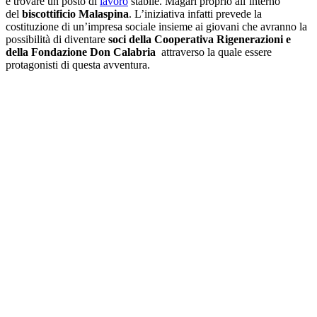
e trovare un posto di
lavoro
stabile. Magari proprio all’interno
del
biscottificio Malaspina
. L’iniziativa infatti prevede la
costituzione di un’impresa sociale insieme ai giovani che avranno la
possibilità di diventare
soci della Cooperativa Rigenerazioni e
della Fondazione Don Calabria
attraverso la quale essere
protagonisti di questa avventura.