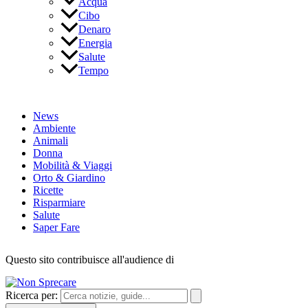
Acqua
Cibo
Denaro
Energia
Salute
Tempo
News
Ambiente
Animali
Donna
Mobilità & Viaggi
Orto & Giardino
Ricette
Risparmiare
Salute
Saper Fare
Questo sito contribuisce all'audience di
Ricerca per: