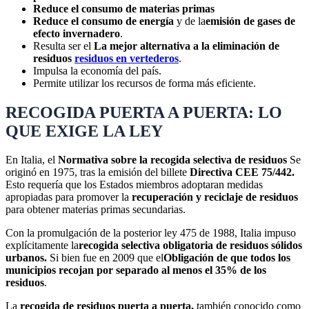
Reduce el consumo de materias primas
Reduce el consumo de energía
y de la
emisión de gases de
efecto invernadero
.
Resulta ser el
La mejor alternativa a la eliminación de
residuos
residuos en vertederos
.
Impulsa la economía del país.
Permite utilizar los recursos de forma más eficiente.
RECOGIDA PUERTA A PUERTA: LO
QUE EXIGE LA LEY
En Italia, el
Normativa sobre la recogida selectiva de residuos
Se
originó en 1975, tras la emisión del billete
Directiva CEE 75/442.
Esto requería que los Estados miembros adoptaran medidas
apropiadas para promover la
recuperación y reciclaje de residuos
para obtener materias primas secundarias.
Con la promulgación de la posterior ley 475 de 1988, Italia impuso
explícitamente la
recogida selectiva obligatoria de residuos sólidos
urbanos.
Si bien fue en 2009 que el
Obligación de que todos los
municipios recojan por separado al menos el 35% de los
residuos
.
La
recogida de residuos puerta a puerta,
también conocido como