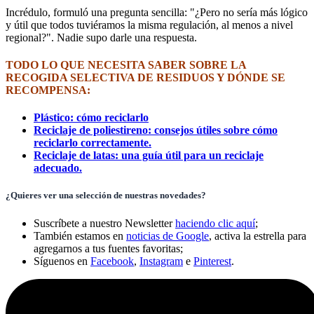
Incrédulo, formuló una pregunta sencilla: "¿Pero no sería más lógico
y útil que todos tuviéramos la misma regulación, al menos a nivel
regional?". Nadie supo darle una respuesta.
TODO LO QUE NECESITA SABER SOBRE LA
RECOGIDA SELECTIVA DE RESIDUOS Y DÓNDE SE
RECOMPENSA:
Plástico: cómo reciclarlo
Reciclaje de poliestireno: consejos útiles sobre cómo
reciclarlo correctamente.
Reciclaje de latas: una guía útil para un reciclaje
adecuado.
¿Quieres ver una selección de nuestras novedades?
Suscríbete a nuestro Newsletter
haciendo clic aquí
;
También estamos en
noticias de Google
, activa la estrella para
agregarnos a tus fuentes favoritas;
Síguenos en
Facebook
,
Instagram
e
Pinterest
.