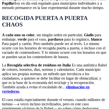
Papilla
Hoy en día está regulado para municipios individuales y a
menudo permanece en la fase experimental durante mucho tiempo.
RECOGIDA PUERTA A PUERTA
CHAOS
A cada uno su color
, sin ningún orden en particular.
Giallo
para
embalaje,
verde
para el vaso,
pardusco
para lo orgánico,
blanco
Para papel y cartón. Pero también puede ser al revés. Lo mismo
ocurre con los horarios de recogida puerta a puerta, o incluso con el
vaciado de contenedores. Y lo mismo ocurre con los horarios en que
se pueden sacar los contenedores de basura.
La
Recogida selectiva de residuos en Italia
Es una auténtica Babel
de colores, horarios, días, normas y calendarios. Cada municipio
aplica sus propias normas, un método que involucra a los
ciudadanos, a quienes se debe facilitar en lugar de obstaculizar, y
que es la base de la economía del reciclaje y la recuperación.
También ayuda a evitar el escándalo de...
eliminación en
vertederos
.
El caos estalla especialmente durante el verano, cuando millones de
turistas —a veces incluso incivilizados, pero en este caso
simplemente víctimas de la Babel— no saben cómo deshacerse