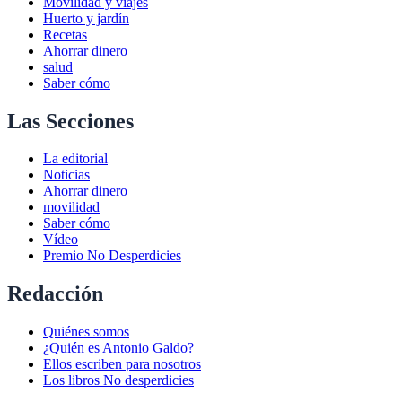
Movilidad y viajes
Huerto y jardín
Recetas
Ahorrar dinero
salud
Saber cómo
Las Secciones
La editorial
Noticias
Ahorrar dinero
movilidad
Saber cómo
Vídeo
Premio No Desperdicies
Redacción
Quiénes somos
¿Quién es Antonio Galdo?
Ellos escriben para nosotros
Los libros No desperdicies