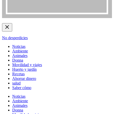
No desperdicies
Noticias
Ambiente
Animales
Donna
Movilidad y viajes
Huerto y jardín
Recetas
Ahorrar dinero
salud
Saber cómo
Noticias
Ambiente
Animales
Donna