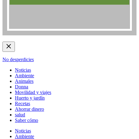
No desperdicies
Noticias
Ambiente
Animales
Donna
Movilidad y viajes
Huerto y jardín
Recetas
Ahorrar dinero
salud
Saber cómo
Noticias
Ambiente