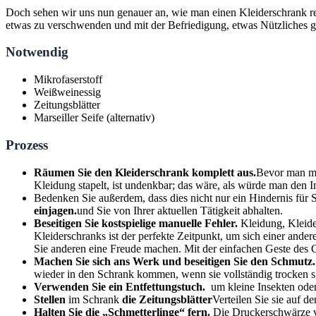
Doch sehen wir uns nun genauer an, wie man einen Kleiderschrank re
etwas zu verschwenden und mit der Befriedigung, etwas Nützliches 
Notwendig
Mikrofaserstoff
Weißweinessig
Zeitungsblätter
Marseiller Seife (alternativ)
Prozess
Räumen Sie den Kleiderschrank komplett aus.
Bevor man mit
Kleidung stapelt, ist undenkbar; das wäre, als würde man den 
Bedenken Sie außerdem, dass dies nicht nur ein Hindernis für Si
einjagen.
und Sie von Ihrer aktuellen Tätigkeit abhalten.
Beseitigen Sie kostspielige manuelle Fehler.
Kleidung, Kleide
Kleiderschranks ist der perfekte Zeitpunkt, um sich einer an
Sie anderen eine Freude machen. Mit der einfachen Geste des 
Machen Sie sich ans Werk und beseitigen Sie den Schmutz.
wieder in den Schrank kommen, wenn sie vollständig trocken s
Verwenden Sie ein Entfettungstuch.
um kleine Insekten oder
Stellen
im Schrank
die Zeitungsblätter
Verteilen Sie sie auf d
Halten Sie die „Schmetterlinge“ fern.
Die Druckerschwärze vo