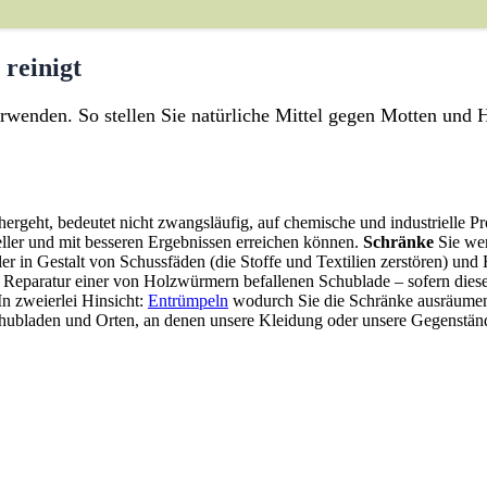
reinigt
erwenden. So stellen Sie natürliche Mittel gegen Motten und
rgeht, bedeutet nicht zwangsläufig, auf chemische und industrielle P
eller und mit besseren Ergebnissen erreichen können.
Schränke
Sie wer
ller in Gestalt von Schussfäden (die Stoffe und Textilien zerstören) 
 Reparatur einer von Holzwürmern befallenen Schublade – sofern diese 
In zweierlei Hinsicht:
Entrümpeln
wodurch Sie die Schränke ausräumen 
hubladen und Orten, an denen unsere Kleidung oder unsere Gegenstän