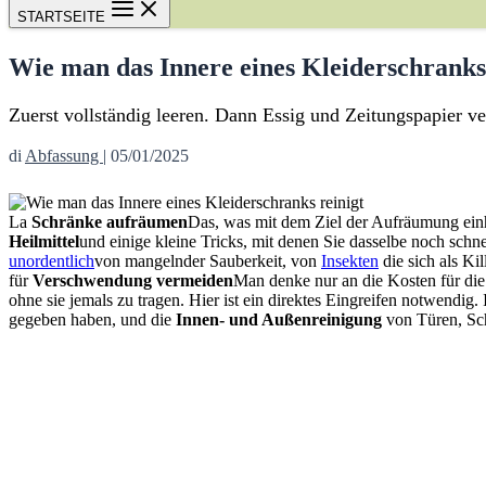
STARTSEITE
Wie man das Innere eines Kleiderschranks 
Zuerst vollständig leeren. Dann Essig und Zeitungspapier v
di
Abfassung
|
05/01/2025
La
Schränke aufräumen
Das, was mit dem Ziel der Aufräumung einhe
Heilmittel
und einige kleine Tricks, mit denen Sie dasselbe noch schn
unordentlich
von mangelnder Sauberkeit, von
Insekten
die sich als Ki
für
Verschwendung vermeiden
Man denke nur an die Kosten für die
ohne sie jemals zu tragen. Hier ist ein direktes Eingreifen notwendig. 
gegeben haben, und die
Innen- und Außenreinigung
von Türen, Sc