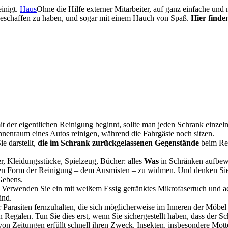
inigt.
Haus
Ohne die Hilfe externer Mitarbeiter, auf ganz einfache und
geschaffen zu haben, und sogar mit einem Hauch von Spaß.
Hier finde
 der eigentlichen Reinigung beginnt, sollte man jeden Schrank einzeln 
Innenraum eines Autos reinigen, während die Fahrgäste noch sitzen.
e darstellt,
die im Schrank zurückgelassenen Gegenstände
beim Re
r, Kleidungsstücke, Spielzeug, Bücher: alles
Was
in Schränken aufbe
deren Form der Reinigung – dem Ausmisten – zu widmen. Und denken Si
Gebens.
Verwenden Sie ein mit weißem Essig getränktes Mikrofasertuch und ac
ind.
 Parasiten fernzuhalten, die sich möglicherweise im Inneren der Möbel
en Regalen. Tun Sie dies erst, wenn Sie sichergestellt haben, dass der Sc
n Zeitungen erfüllt schnell ihren Zweck. Insekten, insbesondere Motte