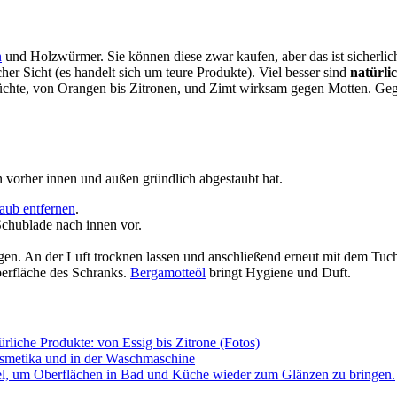
n
und Holzwürmer. Sie können diese zwar kaufen, aber das ist sicherlich
r Sicht (es handelt sich um teure Produkte). Viel besser sind
natürlic
chte, von Orangen bis Zitronen, und Zimt wirksam gegen Motten. Gege
n vorher innen und außen gründlich abgestaubt hat.
aub entfernen
.
Schublade nach innen vor.
n. An der Luft trocknen lassen und anschließend erneut mit dem Tuc
berfläche des Schranks.
Bergamotteöl
bringt Hygiene und Duft.
rliche Produkte: von Essig bis Zitrone (Fotos)
osmetika und in der Waschmaschine
tel, um Oberflächen in Bad und Küche wieder zum Glänzen zu bringen.