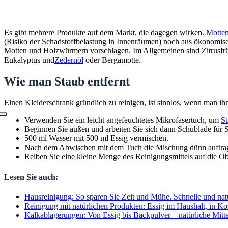
Es gibt mehrere Produkte auf dem Markt, die dagegen wirken.
Motte
(Risiko der Schadstoffbelastung in Innenräumen) noch aus ökonomische
Motten und Holzwürmern vorschlagen. Im Allgemeinen sind Zitrusfrü
Eukalyptus und
Zedernöl
oder Bergamotte.
Wie man Staub entfernt
Einen Kleiderschrank gründlich zu reinigen, ist sinnlos, wenn man ih
Verwenden Sie ein leicht angefeuchtetes Mikrofasertuch, um
St
Beginnen Sie außen und arbeiten Sie sich dann Schublade für 
500 ml Wasser mit 500 ml Essig vermischen.
Nach dem Abwischen mit dem Tuch die Mischung dünn auftrage
Reiben Sie eine kleine Menge des Reinigungsmittels auf die O
Lesen Sie auch:
Hausreinigung: So sparen Sie Zeit und Mühe. Schnelle und natü
Reinigung mit natürlichen Produkten: Essig im Haushalt, in K
Kalkablagerungen: Von Essig bis Backpulver – natürliche Mit