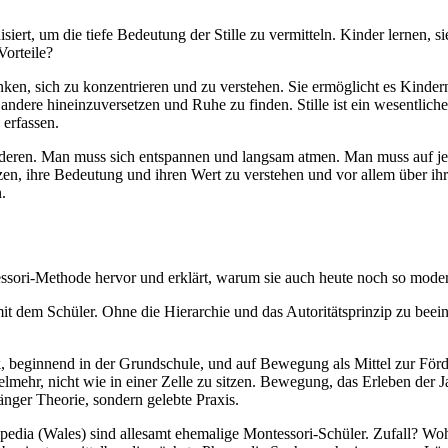
iert, um die tiefe Bedeutung der Stille zu vermitteln. Kinder lernen, s
Vorteile?
enken, sich zu konzentrieren und zu verstehen. Sie ermöglicht es Kinde
 andere hineinzuversetzen und Ruhe zu finden. Stille ist ein wesentlic
 erfassen.
anderen. Man muss sich entspannen und langsam atmen. Man muss auf je
tzen, ihre Bedeutung und ihren Wert zu verstehen und vor allem über i
.
ssori-Methode hervor und erklärt, warum sie auch heute noch so modern
t dem Schüler. Ohne die Hierarchie und das Autoritätsprinzip zu beein
, beginnend in der Grundschule, und auf Bewegung als Mittel zur Förd
vielmehr, nicht wie in einer Zelle zu sitzen. Bewegung, das Erleben der
nger Theorie, sondern gelebte Praxis.
ia (Wales) sind allesamt ehemalige Montessori-Schüler. Zufall? Wohl