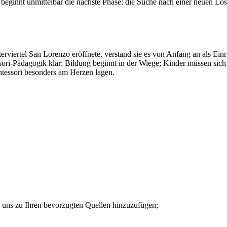
t, beginnt unmittelbar die nächste Phase: die Suche nach einer neuen 
viertel San Lorenzo eröffnete, verstand sie es von Anfang an als Einri
sori-Pädagogik klar: Bildung beginnt in der Wiege; Kinder müssen sich 
ntessori besonders am Herzen lagen.
m uns zu Ihren bevorzugten Quellen hinzuzufügen;