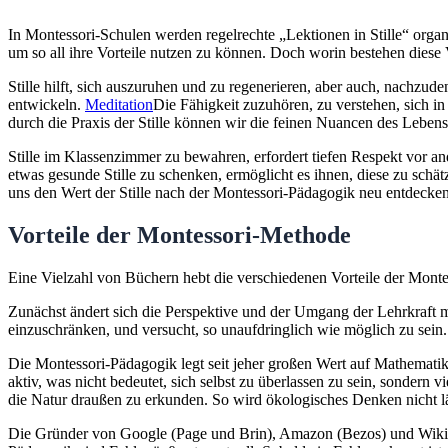
In Montessori-Schulen werden regelrechte „Lektionen in Stille“ organis
um so all ihre Vorteile nutzen zu können. Doch worin bestehen diese 
Stille hilft, sich auszuruhen und zu regenerieren, aber auch, nachzud
entwickeln.
Meditation
Die Fähigkeit zuzuhören, zu verstehen, sich in
durch die Praxis der Stille können wir die feinen Nuancen des Lebens
Stille im Klassenzimmer zu bewahren, erfordert tiefen Respekt vor 
etwas gesunde Stille zu schenken, ermöglicht es ihnen, diese zu schä
uns den Wert der Stille nach der Montessori-Pädagogik neu entdecken
Vorteile der Montessori-Methode
Eine Vielzahl von Büchern hebt die verschiedenen Vorteile der Monte
Zunächst ändert sich die Perspektive und der Umgang der Lehrkraft mi
einzuschränken, und versucht, so unaufdringlich wie möglich zu sein.
Die Montessori-Pädagogik legt seit jeher großen Wert auf Mathematik
aktiv, was nicht bedeutet, sich selbst zu überlassen zu sein, sondern 
die Natur draußen zu erkunden. So wird ökologisches Denken nicht lä
Die Gründer von Google (Page und Brin), Amazon (Bezos) und Wikiped