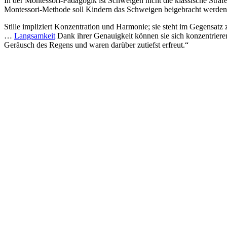
In der Montessori-Pädagogik ist Schweigen nicht die klassische Strafe
Montessori-Methode soll Kindern das Schweigen beigebracht werden,
Stille impliziert Konzentration und Harmonie; sie steht im Gegensatz
…
Langsamkeit
Dank ihrer Genauigkeit können sie sich konzentrieren
Geräusch des Regens und waren darüber zutiefst erfreut.“