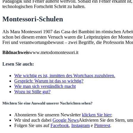
Pädagogik sind Fehler äußerst wertvoll. Sobald ein Fehler erkannt is
technologischen Fortschritt Schritt zu halten.
Montessori-Schulen
Als Mara Montessori 1907 das Casa dei Bambini im römischen Arbeiter
schon bei diesem ersten Versuch waren die Leitprinzipien der Montes
Frei und verantwortungsbewusst – zwei Begriffe, die Professorin Mo
Bildnachweis
www.metodomontessori.it
Lesen Sie auch:
Wie wichtig es ist, inmitten des Wortchaos zuzuhören.
Gespräch: Warum ist das so wichtig?
Wie man sich verständlich macht
Wozu ist Stille gut?
Möchten Sie eine Auswahl unserer Nachrichten sehen?
Abonnieren Sie unseren Newsletter
klicken Sie hier
;
Wir sind auch dabei
Google News
Aktivieren Sie den Stern, u
Folgen Sie uns auf
Facebook
,
Instagram
e
Pinterest
.