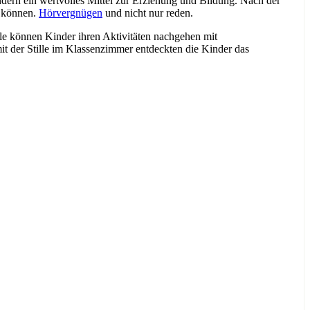
ondern ein wertvolles Mittel zur Erziehung und Bildung. Nach der
n können.
Hörvergnügen
und nicht nur reden.
lle können Kinder ihren Aktivitäten nachgehen mit
it der Stille im Klassenzimmer entdeckten die Kinder das