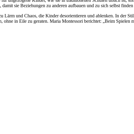
 für ungezogene Kinder, wie sie in traditionellen Schulen üblich ist, s
 damit sie Beziehungen zu anderen aufbauen und zu sich selbst finde
 zu Lärm und Chaos, die Kinder desorientieren und ablenken. In der Sti
, ohne in Eile zu geraten. Maria Montessori berichtet: „Beim Spielen m