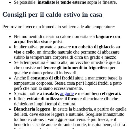
Se possibile,
installate le tende esterne
sopra le finestre.
Consigli per il caldo estivo in casa
Per trovare invece un immediato sollievo alle alte temperature:
Nei momenti di massimo calore non esitate a
bagnare con
acqua fredda viso e polsi
.
In alternativa, provate a passare
un cubetto di ghiaccio su
viso e collo
, un rimedio naturale che permette di abbassare
subito la temperatura corporea di circa un grado e mezzo.
Se la temperatura è molto alta, un vecchio rimedio è quello
che consiste nel
tenere gli indumenti in frigorifero
per
qualche minuto prima di indossarli.
Anche il
consumo di cibi freddi
aiuta a mantenere bassa la
temperatura corporea. Stessa cosa per i liquidi freddi a patto
però che non lo siano eccessivamente.
Spazio inoltre a
insalate,
angurie
e meloni
ben refrigerati.
Infine,
evitate di utilizzare il forno
e di cucinare cibi che
richiedono lunghi tempi di cottura.
Biancheria leggera
. In estate la biancheria, a partire da quella
dei letti, deve essere leggera e naturale. Scegliete innanzitutto
tra lino e cotone. I vantaggi sonodiversi: è più fresca, e il
beneficio si sente anche durante la notte, traspira bene, si stira