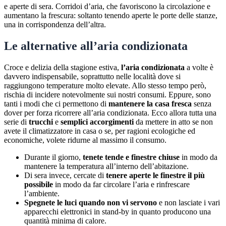
e aperte di sera. Corridoi d’aria, che favoriscono la circolazione e
aumentano la frescura: soltanto tenendo aperte le porte delle stanze,
una in corrispondenza dell’altra.
Le alternative all’aria condizionata
Croce e delizia della stagione estiva,
l’aria condizionata
a volte è
davvero indispensabile, soprattutto nelle località dove si
raggiungono temperature molto elevate. Allo stesso tempo però,
rischia di incidere notevolmente sui nostri consumi. Eppure, sono
tanti i modi che ci permettono di
mantenere la casa fresca
senza
dover per forza ricorrere all’aria condizionata. Ecco allora tutta una
serie di
trucchi
e
semplici accorgimenti
da mettere in atto se non
avete il climatizzatore in casa o se, per ragioni ecologiche ed
economiche, volete ridurne al massimo il consumo.
Durante il giorno,
tenete tende e finestre
chiuse
in modo da
mantenere la temperatura all’interno dell’abitazione.
Di sera invece, cercate di
tenere aperte le finestre il più
possibile
in modo da far circolare l’aria e rinfrescare
l’ambiente.
Spegnete le luci quando non vi servono
e non lasciate i vari
apparecchi elettronici in stand-by in quanto producono una
quantità minima di calore.