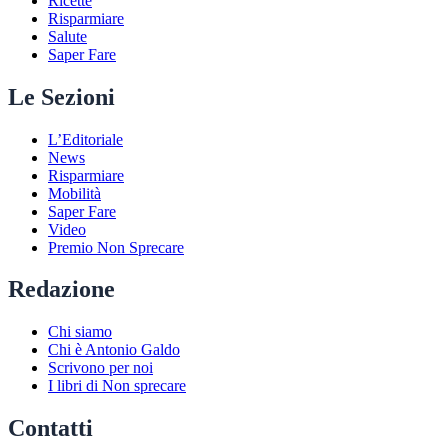
Ricette
Risparmiare
Salute
Saper Fare
Le Sezioni
L’Editoriale
News
Risparmiare
Mobilità
Saper Fare
Video
Premio Non Sprecare
Redazione
Chi siamo
Chi è Antonio Galdo
Scrivono per noi
I libri di Non sprecare
Contatti