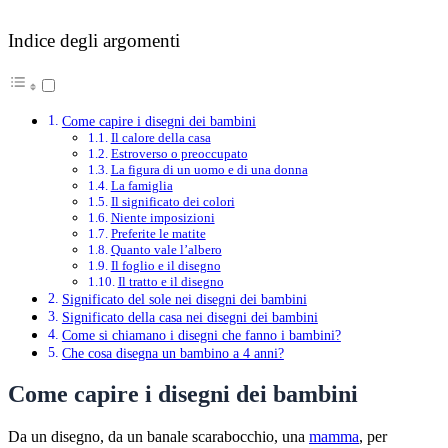
Indice degli argomenti
Come capire i disegni dei bambini
Il calore della casa
Estroverso o preoccupato
La figura di un uomo e di una donna
La famiglia
Il significato dei colori
Niente imposizioni
Preferite le matite
Quanto vale l’albero
Il foglio e il disegno
Il tratto e il disegno
Significato del sole nei disegni dei bambini
Significato della casa nei disegni dei bambini
Come si chiamano i disegni che fanno i bambini?
Che cosa disegna un bambino a 4 anni?
Come capire i disegni dei bambini
Da un disegno, da un banale scarabocchio, una
mamma
, per