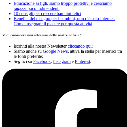
Educazione ai figli, siamo troppo protettivi e cresciamo
ragazzi poco indipendenti
10 consigli per crescere bambini felici
Benefici del disegno per i bambini, non c’è solo Internet.
Come insegnare il piacere per questa attività
Vuoi conoscere una selezione delle nostre notizie?
Iscriviti alla nostra Newsletter
cliccando qui
;
Siamo anche su
Google News
, attiva la stella per inserirci tra
le fonti preferite;
Seguici su
Facebook
,
Instagram
e
Pinterest
.