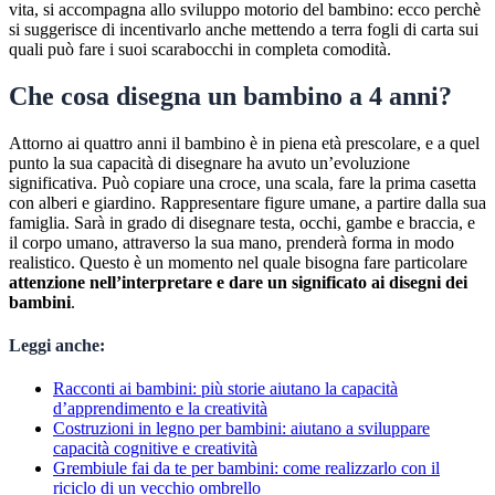
vita, si accompagna allo sviluppo motorio del bambino: ecco perchè
si suggerisce di incentivarlo anche mettendo a terra fogli di carta sui
quali può fare i suoi scarabocchi in completa comodità.
Che cosa disegna un bambino a 4 anni?
Attorno ai quattro anni il bambino è in piena età prescolare, e a quel
punto la sua capacità di disegnare ha avuto un’evoluzione
significativa. Può copiare una croce, una scala, fare la prima casetta
con alberi e giardino. Rappresentare figure umane, a partire dalla sua
famiglia. Sarà in grado di disegnare testa, occhi, gambe e braccia, e
il corpo umano, attraverso la sua mano, prenderà forma in modo
realistico. Questo è un momento nel quale bisogna fare particolare
attenzione nell’interpretare e dare un significato ai disegni dei
bambini
.
Leggi anche:
Racconti ai bambini: più storie aiutano la capacità
d’apprendimento e la creatività
Costruzioni in legno per bambini: aiutano a sviluppare
capacità cognitive e creatività
Grembiule fai da te per bambini: come realizzarlo con il
riciclo di un vecchio ombrello