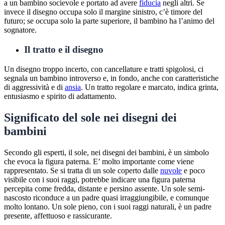
a un bambino socievole e portato ad avere
fiducia
negli altri. Se
invece il disegno occupa solo il margine sinistro, c’è timore del
futuro; se occupa solo la parte superiore, il bambino ha l’animo del
sognatore.
Il tratto e il disegno
Un disegno troppo incerto, con cancellature e tratti spigolosi, ci
segnala un bambino introverso e, in fondo, anche con caratteristiche
di aggressività e di
ansia
. Un tratto regolare e marcato, indica grinta,
entusiasmo e spirito di adattamento.
Significato del sole nei disegni dei
bambini
Secondo gli esperti, il sole, nei disegni dei bambini, è un simbolo
che evoca la figura paterna. E’ molto importante come viene
rappresentato. Se si tratta di un sole coperto dalle
nuvole
e poco
visibile con i suoi raggi, potrebbe indicare una figura paterna
percepita come fredda, distante e persino assente. Un sole semi-
nascosto riconduce a un padre quasi irraggiungibile, e comunque
molto lontano. Un sole pieno, con i suoi raggi naturali, è un padre
presente, affettuoso e rassicurante.