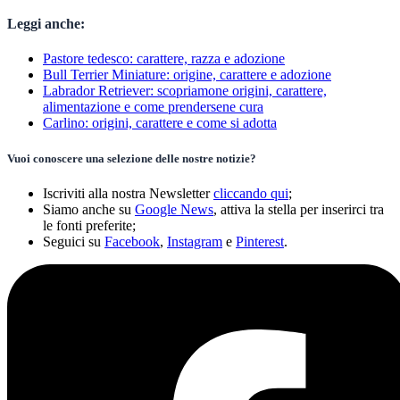
Leggi anche:
Pastore tedesco: carattere, razza e adozione
Bull Terrier Miniature: origine, carattere e adozione
Labrador Retriever: scopriamone origini, carattere,
alimentazione e come prendersene cura
Carlino: origini, carattere e come si adotta
Vuoi conoscere una selezione delle nostre notizie?
Iscriviti alla nostra Newsletter
cliccando qui
;
Siamo anche su
Google News
, attiva la stella per inserirci tra
le fonti preferite;
Seguici su
Facebook
,
Instagram
e
Pinterest
.