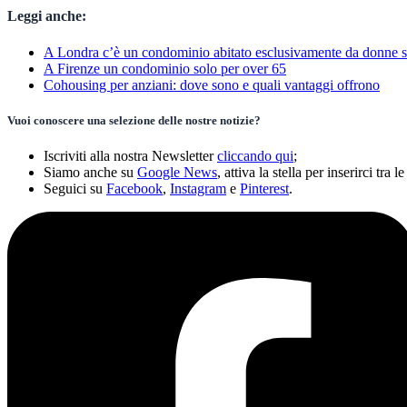
Leggi anche:
A Londra c’è un condominio abitato esclusivamente da donne s
A Firenze un condominio solo per over 65
Cohousing per anziani: dove sono e quali vantaggi offrono
Vuoi conoscere una selezione delle nostre notizie?
Iscriviti alla nostra Newsletter
cliccando qui
;
Siamo anche su
Google News
, attiva la stella per inserirci tra le
Seguici su
Facebook
,
Instagram
e
Pinterest
.