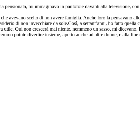
da pensionata, mi immaginavo in pantofole davanti alla televisione, co
 che avevano scelto di non avere famiglia. Anche loro la pensavano al
siderio di non invecchiare da sole.Così, a settant’anni, ho fatto quella 
a utile. Qui non crescerà mai niente, nemmeno un sasso, mi dicevano. Io
remmo potute divertire insieme, aperto anche ad altre donne, e alla fine