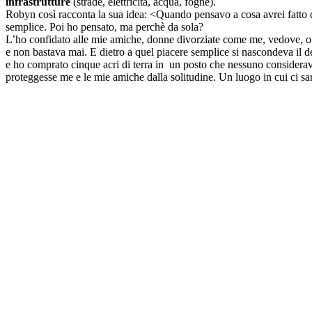
infrastrutture
(strade, elettricità, acqua, fogne).
Robyn così racconta la sua idea: <Quando pensavo a cosa avrei fatto 
semplice. Poi ho pensato, ma perchè da sola?
L’ho confidato alle mie amiche, donne divorziate come me, vedove, o
e non bastava mai. E dietro a quel piacere semplice si nascondeva il de
e ho comprato cinque acri di terra in un posto che nessuno considerav
proteggesse me e le mie amiche dalla solitudine. Un luogo in cui ci sa