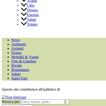
Acqua
Cibo
Denaro
Energia
Salute
Tempo
News
Ambiente
Animali
Donna
Mobilità & Viaggi
Orto & Giardino
Ricette
Risparmiare
Salute
Saper Fare
Questo sito contribuisce all'audience di
Ricerca per: