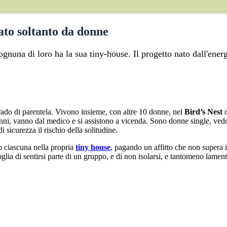
tato soltanto da donne
ognuna di loro ha la sua tiny-house. Il progetto nato dall'ener
ado di parentela. Vivono insieme, con altre 10 donne, nel
Bird’s Nest
d
, vanno dal medico e si assistono a vicenda. Sono donne single, vedove 
 sicurezza il rischio della solitudine.
o ciascuna nella propria
tiny house
, pagando un affitto che non supera i 
lia di sentirsi parte di un gruppo, e di non isolarsi, e tantomeno lament